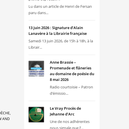
Lu dans un article de Henri de Fersan
paru dans...
13 juin 2026 : Signature d’Alain
Lanavère à la Librairie française
Samedi 13 juin 2026, de 15h à 18h, à la
Librair...
Anne Brassie –
Promenade et flâneries
au domaine de poésie du
8 mai 2026
Radio courtoisie – Patron
d’émissio...
Le Vray Procès de
DÈCHE,
Jehanne d’Arc
EW AND
Une de nos adhérentes
nous signale que l’...