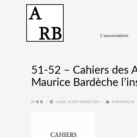
L’association
51-52 – Cahiers des A
Maurice Bardèche l’
BY
R. B.
/
LUNDI, 16 SEPTEMBRE 2024
/
PUBLISHED IN