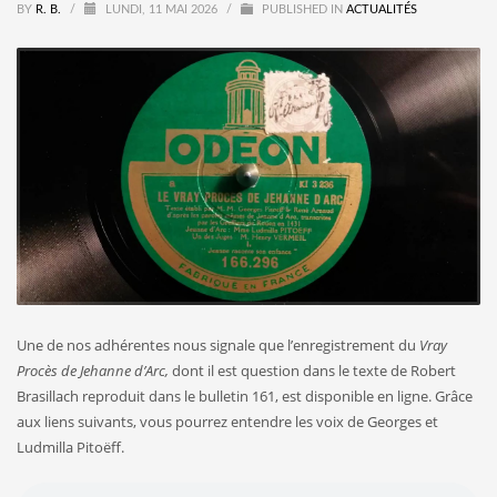
BY
R. B.
/
LUNDI, 11 MAI 2026
/
PUBLISHED IN
ACTUALITÉS
Une de nos adhérentes nous signale que l’enregistrement du
Vray
Procès de Jehanne d’Arc,
dont il est question dans le texte de Robert
Brasillach reproduit dans le bulletin 161, est disponible en ligne. Grâce
aux liens suivants, vous pourrez entendre les voix de Georges et
Ludmilla Pitoëff.