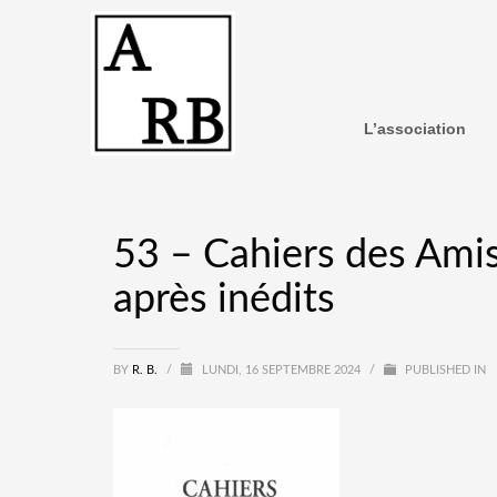
L’association
53 – Cahiers des Amis
après inédits
BY
R. B.
/
LUNDI, 16 SEPTEMBRE 2024
/
PUBLISHED IN