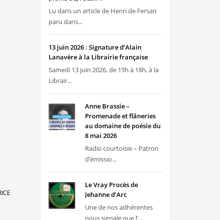
Lu dans un article de Henri de Fersan
paru dans...
13 juin 2026 : Signature d’Alain
Lanavère à la Librairie française
Samedi 13 juin 2026, de 15h à 18h, à la
Librair...
Anne Brassie –
Promenade et flâneries
au domaine de poésie du
8 mai 2026
Radio courtoisie – Patron
d’émissio...
Le Vray Procès de
RICE
Jehanne d’Arc
Une de nos adhérentes
nous signale que l’...