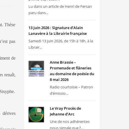
Lu dans un article de Henri de Fersan
paru dans...
nt. Thèse
13 juin 2026 : Signature d’Alain
Lanavère à la Librairie française
Samedi 13 juin 2026, de 15h à 18h, à la
n’est pas
Librair...
timent de
Anne Brassie –
Promenade et flâneries
au domaine de poésie du
s renaît,
8 mai 2026
Radio courtoisie – Patron
 Sisyphe.
d’émissio...
Le Vray Procès de
s dérives
Jehanne d’Arc
Une de nos adhérentes
nous signale que l’...