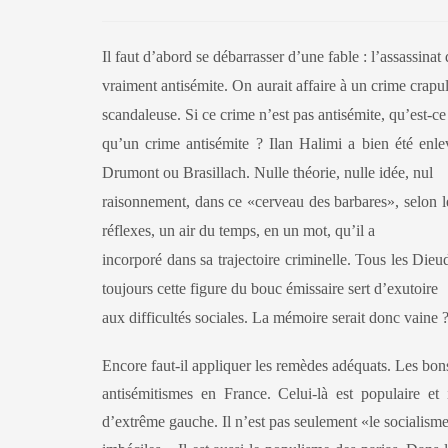
Il faut d’abord se débarrasser d’une fable : l’assassinat
vraiment antisémite. On aurait affaire à un crime crap
scandaleuse. Si ce crime n’est pas antisémite, qu’est-ce
qu’un crime antisémite ? Ilan Halimi a bien été enlevé
Drumont ou Brasillach. Nulle théorie, nulle idée, nul
raisonnement, dans ce «cerveau des barbares», selon l
réflexes, un air du temps, en un mot, qu’il a
incorporé dans sa trajectoire criminelle. Tous les Dieud
toujours cette figure du bouc émissaire sert d’exutoire
aux difficultés sociales. La mémoire serait donc vaine ?
Encore faut-il appliquer les remèdes adéquats. Les bons 
antisémitismes en France. Celui-là est populaire et i
d’extrême gauche. Il n’est pas seulement «le socialism