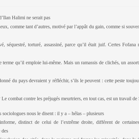
 d’Ilan Halimi ne serait pas
uleux, comme tant d’autres, motivé par l’appât du gain, comme si souve
, séquestré, torturé, assassiné, parce qu’il était juif. Certes Fofana 
e terme qu’il emploie lui-même. Mais un ramassis de clichés, un assor
onné du pays devraient y réfléchir, s’ils le peuvent : cette peste toujour
 Le combat contre les préjugés meurtriers, en tout cas, est un travail de
sociologues nous le disent : il y a – hélas – plusieurs
nforme, distinct de celui de l’extrême droite, différent de certaine
e des