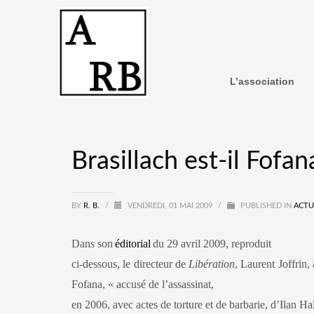
L’association
Brasillach est-il Fofan
BY
R. B.
/
VENDREDI, 01 MAI 2009
/
PUBLISHED IN
ACTU
Dans son
éditorial
du 29 avril 2009, reproduit
ci-dessous, le directeur de
Libération
, Laurent Joffrin,
Fofana, « accusé de l’assassinat,
en 2006, avec actes de torture et de barbarie, d’Ilan Ha