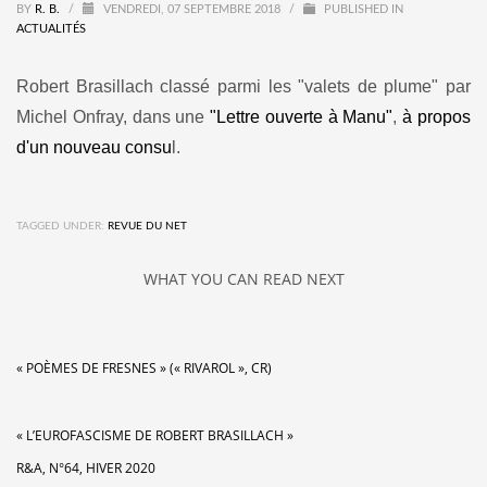
BY
R. B.
/
VENDREDI, 07 SEPTEMBRE 2018
/
PUBLISHED IN
ACTUALITÉS
Robert Brasillach classé parmi les "valets de plume" par
Michel Onfray, dans une
"Lettre ouverte à Manu"
,
à propos
d'un nouveau consu
l.
TAGGED UNDER:
REVUE DU NET
WHAT YOU CAN READ NEXT
« POÈMES DE FRESNES » (« RIVAROL », CR)
« L’EUROFASCISME DE ROBERT BRASILLACH »
R&A, N°64, HIVER 2020