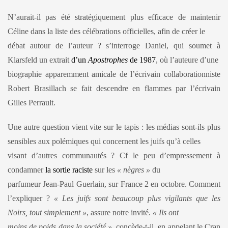
N’aurait-il pas été stratégiquement plus efficace de maintenir
Céline dans la liste des célébrations officielles, afin de créer le
débat autour de l’auteur ? s’interroge Daniel, qui soumet à
Klarsfeld un extrait
d’un
Apostrophes
de 1987
, où l’auteure d’une
biographie apparemment amicale de l’écrivain collaborationniste
Robert Brasillach se fait descendre en flammes par l’écrivain
Gilles Perrault.
Une autre question vient vite sur le tapis : les médias sont-ils plus
sensibles aux polémiques qui concernent les juifs qu’à celles
visant d’autres communautés ? Cf le peu d’empressement à
condamner
la sortie raciste
sur les
« nègres »
du
parfumeur Jean-Paul Guerlain, sur France 2 en octobre. Comment
l’expliquer ?
« Les juifs sont beaucoup plus vigilants que les
Noirs, tout simplement »
, assure notre invité.
« Ils ont
moins de poids dans la société »
, concède-t-il, en appelant le Cran