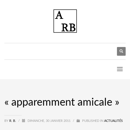
« apparemment amicale »
BY
R. B.
/
DIMANCHE, 30 JANVIER 2011
/
PUBLISHED IN
ACTUALITÉS