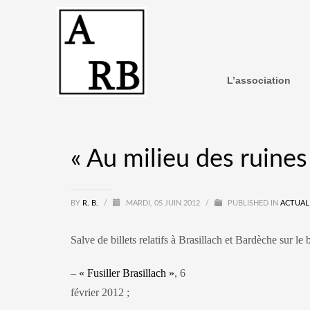
L’association
« Au milieu des ruines
BY
R. B.
/
MARDI, 05 JUIN 2012
/
PUBLISHED IN
ACTUAL
Salve de billets relatifs à Brasillach et Bardèche sur le
–
« Fusiller Brasillach »
, 6
février 2012 ;