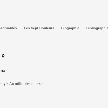
Actualités
Les Sept Couleurs
Biographie
Bibliographi
 »
ITÉS
 blog « Au milieu des ruines » :