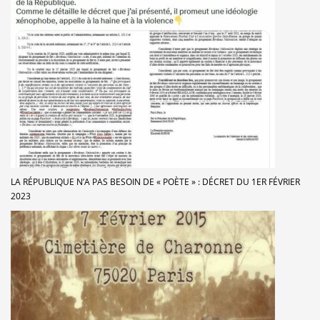
LA RÉPUBLIQUE N’A PAS BESOIN DE « POÈTE » : DÉCRET DU 1ER FÉVRIER
2023