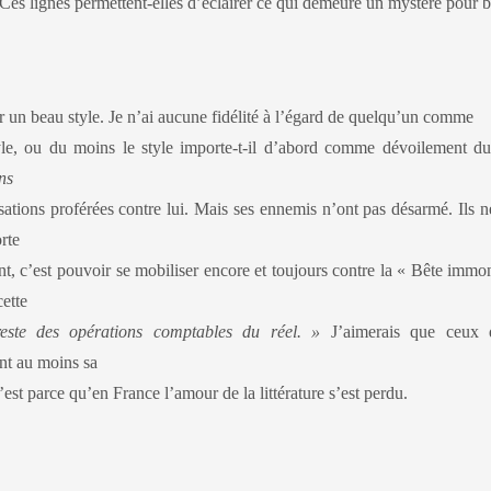
 Ces lignes permettent-elles d’éclairer ce qui demeure un mystère pour
r un beau style. Je n’ai aucune fidélité à l’égard de quelqu’un comme
 style, ou du moins le style importe-t-il d’abord comme dévoilement 
ns
sations proférées contre lui. Mais ses ennemis n’ont pas désarmé. Ils n
rte
ent, c’est pouvoir se mobiliser encore et toujours contre la « Bête immo
ette
 reste des opérations comptables du réel. »
J’aimerais que ceux 
nt au moins sa
 c’est parce qu’en France l’amour de la littérature s’est perdu.