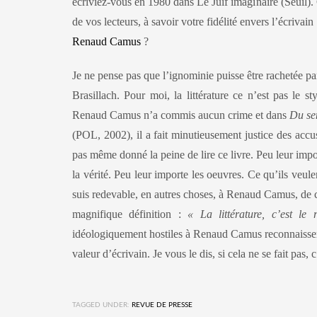
écriviez-vous en 1980 dans Le Juif imaginaire (Seuil).
de vos lecteurs, à savoir votre fidélité envers l’écrivain
Renaud Camus
?
Je ne pense pas que l’ignominie puisse être rachetée pa
Brasillach. Pour moi, la littérature ce n’est pas le
Renaud Camus n’a commis aucun crime et dans
Du se
(POL, 2002), il a fait minutieusement justice des accu
pas même donné la peine de lire ce livre. Peu leur impo
la vérité. Peu leur importe les oeuvres. Ce qu’ils veul
suis redevable, en autres choses, à Renaud Camus, de c
magnifique définition :
« La littérature, c’est le
idéologiquement hostiles à Renaud Camus reconnaisse
valeur d’écrivain. Je vous le dis, si cela ne se fait pas,
TAGGED UNDER:
REVUE DE PRESSE