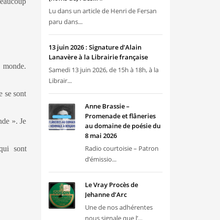
 beaucoup
Lu dans un article de Henri de Fersan
paru dans...
13 juin 2026 : Signature d’Alain
Lanavère à la Librairie française
du monde.
Samedi 13 juin 2026, de 15h à 18h, à la
Librair...
e se sont
Anne Brassie –
Promenade et flâneries
nde ». Je
au domaine de poésie du
8 mai 2026
Radio courtoisie – Patron
qui sont
d’émissio...
Le Vray Procès de
Jehanne d’Arc
Une de nos adhérentes
nous signale que l’...