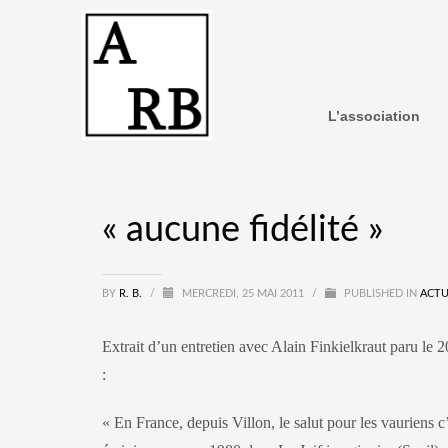
L’association
« aucune fidélité »
BY
R. B.
/
MERCREDI, 25 MAI 2011
/
PUBLISHED IN
ACTU
Extrait d’un entretien avec Alain Finkielkraut paru le
:
« En France, depuis Villon, le salut pour les vauriens c’