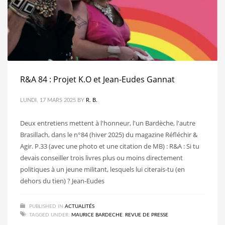
R&A 84 : Projet K.O et Jean-Eudes Gannat
LUNDI, 17 MARS 2025
BY
R. B.
Deux entretiens mettent à l'honneur, l'un Bardèche, l'autre
Brasillach, dans le n°84 (hiver 2025) du magazine Réfléchir &
Agir. P.33 (avec une photo et une citation de MB) : R&A : Si tu
devais conseiller trois livres plus ou moins directement
politiques à un jeune militant, lesquels lui citerais-tu (en
dehors du tien) ? Jean-Eudes
PUBLISHED IN
ACTUALITÉS
TAGGED UNDER:
MAURICE BARDECHE
,
REVUE DE PRESSE