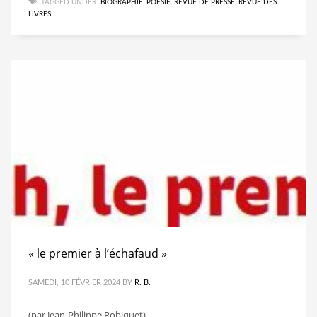
TAGGED UNDER:
BIOGRAPHIE
,
POÉSIE
,
REVUE DE PRESSE
,
REVUE DES
LIVRES
« le premier à l’échafaud »
SAMEDI, 10 FÉVRIER 2024
BY
R. B.
(par Jean-Philippe Robiquet)