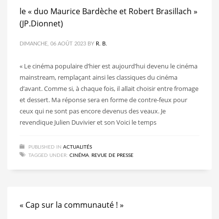
le « duo Maurice Bardèche et Robert Brasillach »
(JP.Dionnet)
DIMANCHE, 06 AOÛT 2023
BY
R. B.
« Le cinéma populaire d’hier est aujourd’hui devenu le cinéma
mainstream, remplaçant ainsi les classiques du cinéma
d’avant. Comme si, à chaque fois, il allait choisir entre fromage
et dessert. Ma réponse sera en forme de contre-feux pour
ceux qui ne sont pas encore devenus des veaux. Je
revendique Julien Duvivier et son Voici le temps
PUBLISHED IN
ACTUALITÉS
TAGGED UNDER:
CINÉMA
,
REVUE DE PRESSE
« Cap sur la communauté ! »