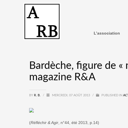
L’association
Bardèche, figure de « 
magazine R&A
BY
R. B.
/
MERCREDI, 07 AOÛT 2013
/
PUBLISHED IN
AC
(
Réfléchir & Agir
, n°44, été 2013, p.14)