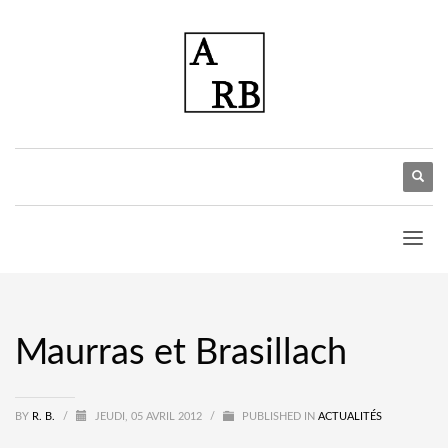
Maurras et Brasillach
BY
R. B.
/
JEUDI, 05 AVRIL 2012
/
PUBLISHED IN
ACTUALITÉS