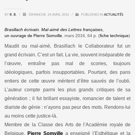
BY
R. B.
/
DIMANCHE, 24 AVRIL 2016
/
PUBLISHED IN
ACTUALITÉS
Brasillach écrivain. Mal-aimé des Lettres françaises
,
un ouvrage de Pierre Somville
, mars 2016, 64 p. (
fiche technique
)
Maudit ou mal-aimé, Brasillach le Collaborateur fut un
grand écrivain. C’est un fait. La vie, souvent inséparable de
l’œuvre, entraîne pas mal de scories, toujours
idéologiques, parfois insupportables. Pourtant, des pans
entiers de cette œuvre méritent d’être sauvés de l’oubli.
L’auteur compte parmi les plus grands critiques de sa
génération ; il fut brillant essayiste, romancier de talent et
diariste de génie : n’ayons pas peur des mots. Rendons-lui
au moins cette justice-là.
Membre de la Classe des Arts de l’Académie royale de
Belgique,
Pierre Somville
a enseigné l’Esthétique et la