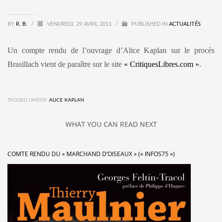
BY
R. B.
/
VENDREDI, 29 AVRIL 2011
/
PUBLISHED IN
ACTUALITÉS
Un compte rendu de l’ouvrage d’Alice Kaplan sur le procès
Brasillach vient de paraître sur le site
« CritiquesLibres.com »
.
TAGGED UNDER:
ALICE KAPLAN
WHAT YOU CAN READ NEXT
COMTE RENDU DU « MARCHAND D’OISEAUX » (« INFOS75 »)