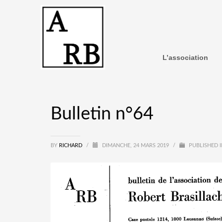
L’association
Bulletin n°64
BY
RICHARD
/
DIMANCHE, 24 MARS 2019
/
PUBLISHED I