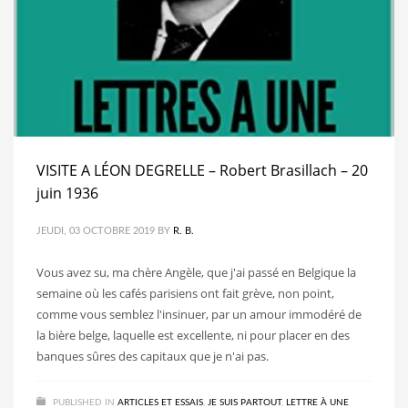
VISITE A LÉON DEGRELLE – Robert Brasillach – 20
juin 1936
JEUDI, 03 OCTOBRE 2019
BY
R. B.
Vous avez su, ma chère Angèle, que j'ai passé en Belgique la
se­maine où les cafés parisiens ont fait grève, non point,
comme vous semblez l'insinuer, par un amour immodéré de
la bière belge, la­quelle est excellente, ni pour placer en des
banques sûres des capi­taux que je n'ai pas.
PUBLISHED IN
ARTICLES ET ESSAIS
,
JE SUIS PARTOUT
,
LETTRE À UNE