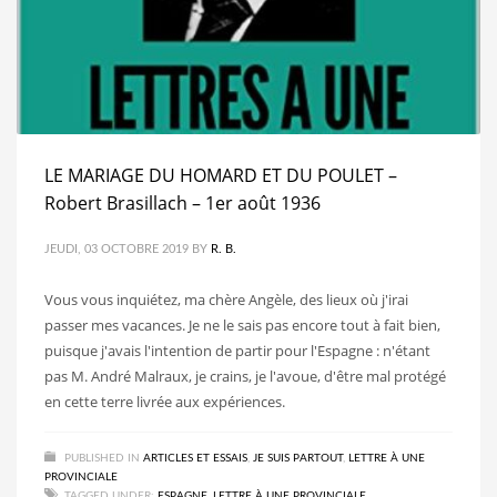
LE MARIAGE DU HOMARD ET DU POULET –
Robert Brasillach – 1er août 1936
JEUDI, 03 OCTOBRE 2019
BY
R. B.
Vous vous inquiétez, ma chère Angèle, des lieux où j'irai
passer mes vacances. Je ne le sais pas encore tout à fait bien,
puisque j'avais l'intention de partir pour l'Espagne : n'étant
pas M. André Malraux, je crains, je l'avoue, d'être mal protégé
en cette terre livrée aux expériences.
PUBLISHED IN
ARTICLES ET ESSAIS
,
JE SUIS PARTOUT
,
LETTRE À UNE
PROVINCIALE
TAGGED UNDER:
ESPAGNE
,
LETTRE À UNE PROVINCIALE