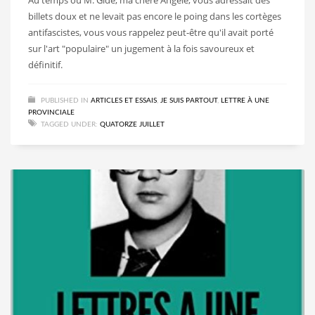
billets doux et ne levait pas encore le poing dans les cortèges
antifascistes, vous vous rappelez peut-être qu'il avait porté
sur l'art "populaire" un jugement à la fois savoureux et
définitif.
PUBLISHED IN
ARTICLES ET ESSAIS
,
JE SUIS PARTOUT
,
LETTRE À UNE
PROVINCIALE
TAGGED UNDER:
QUATORZE JUILLET