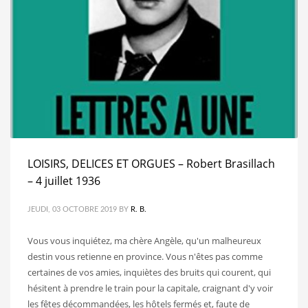
LOISIRS, DELICES ET ORGUES – Robert Brasillach
– 4 juillet 1936
JEUDI, 03 OCTOBRE 2019
BY
R. B.
Vous vous inquiétez, ma chère Angèle, qu'un malheureux
destin vous retienne en province. Vous n'êtes pas comme
certaines de vos amies, inquiètes des bruits qui courent, qui
hésitent à prendre le train pour la capitale, craignant d'y voir
les fêtes décommandées, les hôtels fermés et, faute de