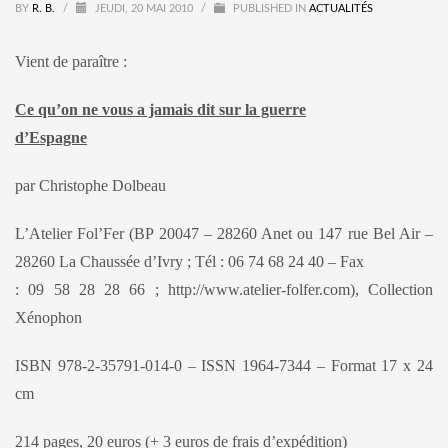
BY
R. B.
/
JEUDI, 20 MAI 2010
/
PUBLISHED IN
ACTUALITÉS
Vient de paraître :
Ce qu’on ne vous a jamais dit sur la guerre
d’Espagne
par Christophe Dolbeau
L’Atelier Fol’Fer (BP 20047 – 28260 Anet ou 147 rue Bel Air –
28260 La Chaussée d’Ivry ; Tél : 06 74 68 24 40 – Fax
: 09 58 28 28 66 ; http://www.atelier-folfer.com), Collection
Xénophon
ISBN 978-2-35791-014-0 – ISSN 1964-7344 – Format 17 x 24
cm
214 pages, 20 euros (+ 3 euros de frais d’expédition)