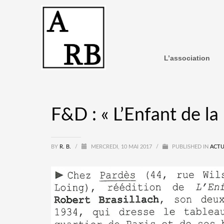
L’association
F&D : « L’Enfant de la 
BY
R. B.
/
MERCREDI, 10 MAI 2017
/
PUBLISHED IN
ACTU