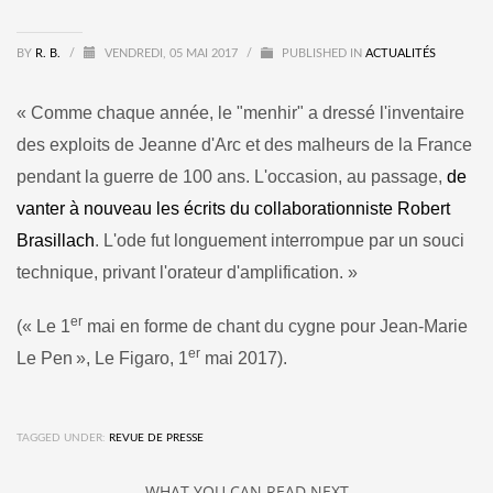
BY
R. B.
/
VENDREDI, 05 MAI 2017
/
PUBLISHED IN
ACTUALITÉS
« Comme chaque année, le "menhir" a dressé l'inventaire
des exploits de Jeanne d'Arc et des malheurs de la France
pendant la guerre de 100 ans. L'occasion, au passage,
de
vanter à nouveau les écrits du collaborationniste Robert
Brasillach
. L'ode fut longuement interrompue par un souci
technique, privant l'orateur d'amplification. »
er
(
« Le
1
mai en forme de chant du cygne pour Jean-Marie
er
Le Pen
»,
Le Figaro, 1
mai 2017).
TAGGED UNDER:
REVUE DE PRESSE
WHAT YOU CAN READ NEXT