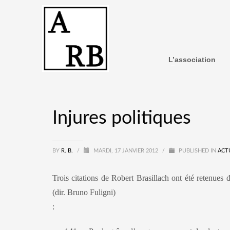
L’association
Injures politiques
BY
R. B.
/
MARDI, 17 JANVIER 2012
/
PUBLISHED IN
ACT
Trois citations de Robert Brasillach ont été retenues 
(dir. Bruno Fuligni)
: