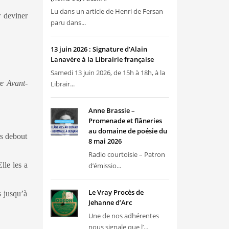
Lu dans un article de Henri de Fersan
r deviner
paru dans...
13 juin 2026 : Signature d’Alain
Lanavère à la Librairie française
Samedi 13 juin 2026, de 15h à 18h, à la
e Avant-
Librair...
Anne Brassie –
Promenade et flâneries
au domaine de poésie du
rs debout
8 mai 2026
Radio courtoisie – Patron
lle les a
d’émissio...
Le Vray Procès de
s jusqu’à
Jehanne d’Arc
Une de nos adhérentes
nous signale que l’...