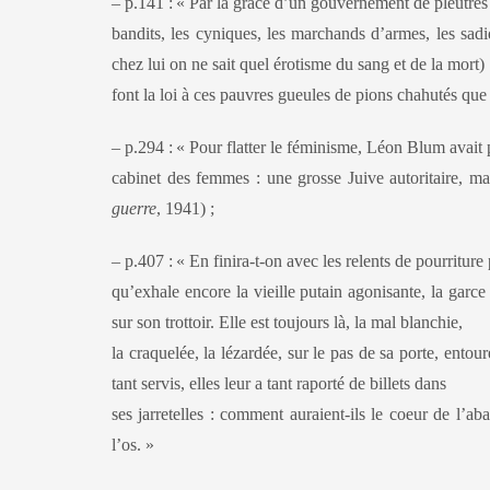
– p.141 :
« Par la grâce d’un gouvernement de pleutres
bandits, les cyniques, les marchands d’armes, les sadi
chez lui on ne sait quel érotisme du sang et de la mort)
font la loi à ces pauvres gueules de pions chahutés qu
– p.294 :
« Pour flatter le féminisme, Léon Blum avait 
cabinet des femmes : une grosse Juive autoritaire, ma
guerre
, 1941) ;
– p.407 :
« En finira-t-on avec les relents de pourritur
qu’exhale encore la vieille putain agonisante, la garce
sur son trottoir. Elle est toujours là, la mal blanchie,
la craquelée, la lézardée, sur le pas de sa porte, entou
tant servis, elles leur a tant raporté de billets dans
ses jarretelles : comment auraient-ils le coeur de l’ab
l’os. »