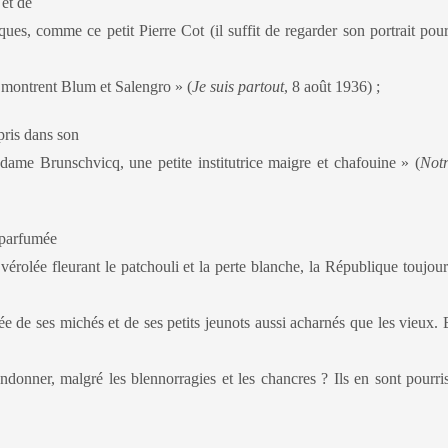
 et de
ques, comme ce petit Pierre Cot (il suffit de regarder son portrait pou
e montrent Blum et Salengro » (
Je suis partout
, 8 août 1936) ;
pris dans son
dame Brunschvicq, une petite institutrice maigre et chafouine » (
Notr
e parfumée
 vérolée fleurant le patchouli et la perte blanche, la République toujou
rée de ses michés et de ses petits jeunots aussi acharnés que les vieux. E
andonner, malgré les blennorragies et les chancres ? Ils en sont pourri