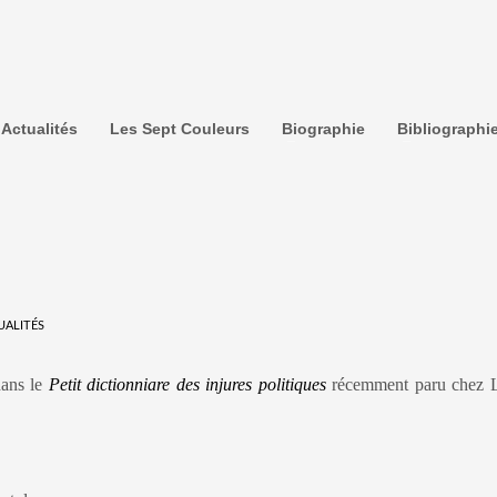
Actualités
Les Sept Couleurs
Biographie
Bibliographi
UALITÉS
dans le
Petit dictionniare des injures politiques
récemment paru chez L