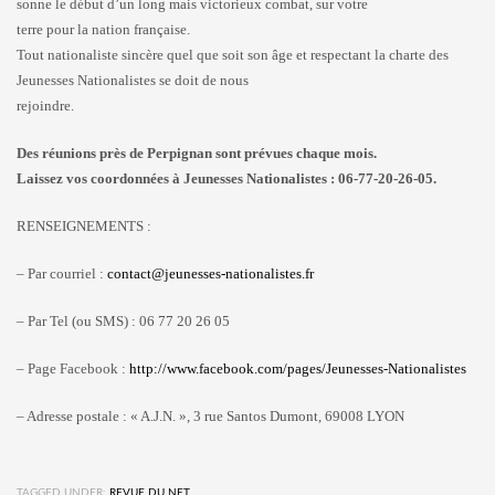
sonne le début d’un long mais victorieux combat, sur votre
terre pour la nation française.
Tout nationaliste sincère quel que soit son âge et respectant la charte des
Jeunesses Nationalistes se doit de nous
rejoindre.
Des réunions près de Perpignan sont prévues chaque mois.
Laissez vos coordonnées à Jeunesses Nationalistes : 06-77-20-26-05.
RENSEIGNEMENTS :
– Par courriel :
contact@jeunesses-nationalistes.fr
– Par Tel (ou SMS) : 06 77 20 26 05
– Page Facebook :
http://www.facebook.com/pages/Jeunesses-Nationalistes
– Adresse postale : « A.J.N. », 3 rue Santos Dumont, 69008 LYON
TAGGED UNDER:
REVUE DU NET