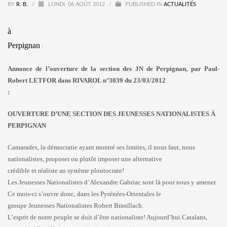
BY
R. B.
/
LUNDI, 06 AOÛT 2012
/
PUBLISHED IN
ACTUALITÉS
à
Perpignan
:
Annonce de l’ouverture de la section des JN de Perpignan, par Paul-
Robert LETFOR dans RIVAROL n°3039 du 23/03/2012
:
OUVERTURE D’UNE SECTION DES JEUNESSES NATIONALISTES À
PERPIGNAN
Camarades, la démocratie ayant montré ses limites, il nous faut, nous
nationalistes, proposer ou plutôt imposer une alternative
crédible et réaliste au système ploutocrate!
Les Jeunesses Nationalistes d’Alexandre Gabriac sont là pour nous y amener.
Ce mois-ci s’ouvre donc, dans les Pyrénées-Orientales le
groupe Jeunesses Nationalistes Robert Brasillach.
L’esprit de notre peuple se doit d’être nationaliste! Aujourd’hui Catalans,