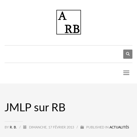
JMLP sur RB
BY
R. B.
/
DIMANCHE, 17 FÉVRIER 2013
/
PUBLISHED IN
ACTUALITÉS