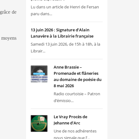
Lu dans un article de Henri de Fersan
 grâce de
paru dans...
13 juin 2026 : Signature d’Alain
Lanavère à la Librairie française
es moyens
Samedi 13 juin 2026, de 15h à 18h, à la
Librair...
Anne Brassie –
Promenade et flâneries
au domaine de poésie du
8 mai 2026
Radio courtoisie – Patron
d’émissio...
Le Vray Procès de
Jehanne d’Arc
Une de nos adhérentes
nous signale que l’...