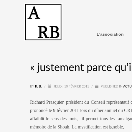
L’association
« justement parce qu’il
BY
R. B.
/
JEUDI, 10 FÉVRIER 2011
/
PUBLISHED IN
ACTU
Richard Prasquier, président du Conseil représentatif
prononcé le 9 février 2011 lors du dîner annuel du CRI
affaiblit le sens des mots, il permet tous les amalga
mémoire de la Shoah. La mystification est ignoble,