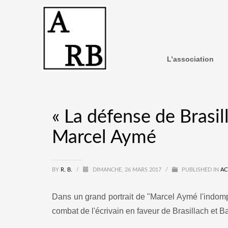
L’association
« La défense de Brasil
Marcel Aymé
BY
R. B.
/
DIMANCHE, 26 MARS 2017
/
PUBLISHED IN
AC
Dans un grand portrait de "Marcel Aymé l'indomp
combat de l'écrivain en faveur de Brasillach et B