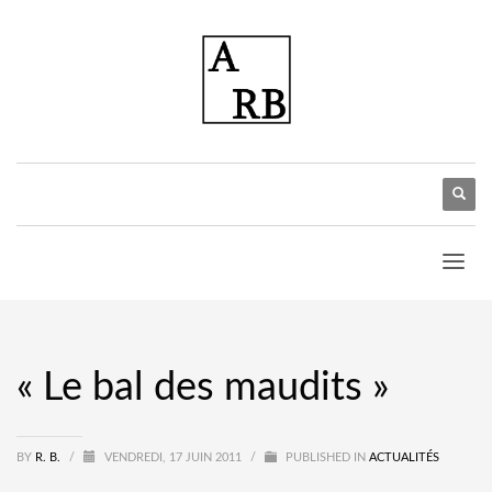
« Le bal des maudits »
BY
R. B.
/
VENDREDI, 17 JUIN 2011
/
PUBLISHED IN
ACTUALITÉS