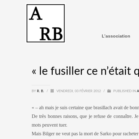
L’association
« le fusiller ce n’était 
BY
R. B.
/
VENDREDI, 03 FÉVRIER 2012
/
PUBLISHED IN
A
«
– ah mais je suis certaine que brasillach avait de bonn
De très bonnes raisons, que je refuse de connaître. Je 
mots peuvent tuer.
Mais Bilger ne veut pas la mort de Sarko pour racheter 