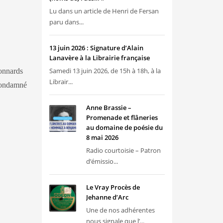
Lu dans un article de Henri de Fersan
paru dans...
13 juin 2026 : Signature d’Alain
Lanavère à la Librairie française
Samedi 13 juin 2026, de 15h à 18h, à la
connards
Librair...
 condamné
Anne Brassie –
Promenade et flâneries
au domaine de poésie du
8 mai 2026
Radio courtoisie – Patron
d’émissio...
Le Vray Procès de
Jehanne d’Arc
Une de nos adhérentes
nous signale que l’...