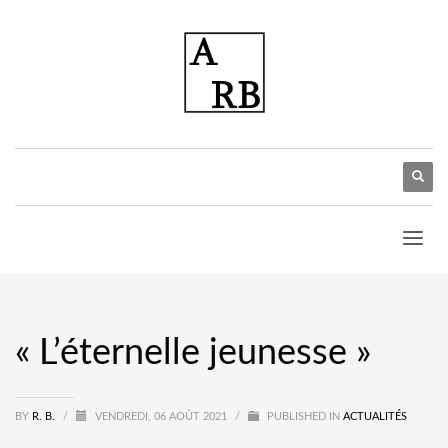
« L’éternelle jeunesse »
BY
R. B.
/
VENDREDI, 06 AOÛT 2021
/
PUBLISHED IN
ACTUALITÉS