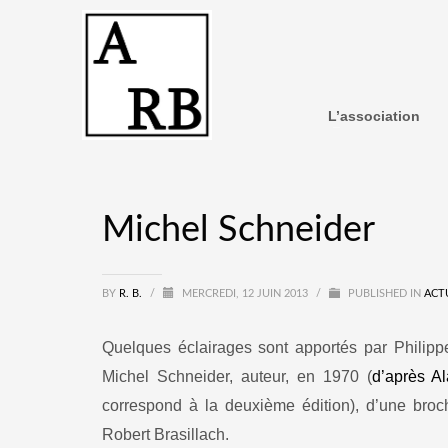
L’association
Michel Schneider
BY
R. B.
/
MERCREDI, 12 JUIN 2013
/
PUBLISHED IN
ACT
Quelques éclairages sont apportés par Philipp
Michel Schneider, auteur, en 1970 (
d’après A
correspond à la deuxième édition), d’une broc
Robert Brasillach.