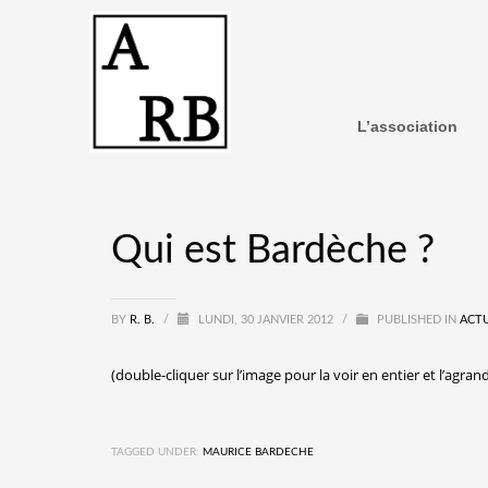
L’association
Qui est Bardèche ?
BY
R. B.
/
LUNDI, 30 JANVIER 2012
/
PUBLISHED IN
ACTU
(double-cliquer sur l’image pour la voir en entier et l’agrand
TAGGED UNDER:
MAURICE BARDECHE