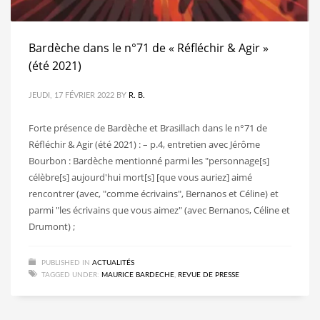
Bardèche dans le n°71 de « Réfléchir & Agir »
(été 2021)
JEUDI, 17 FÉVRIER 2022
BY
R. B.
Forte présence de Bardèche et Brasillach dans le n°71 de
Réfléchir & Agir (été 2021) : – p.4, entretien avec Jérôme
Bourbon : Bardèche mentionné parmi les "personnage[s]
célèbre[s] aujourd'hui mort[s] [que vous auriez] aimé
rencontrer (avec, "comme écrivains", Bernanos et Céline) et
parmi "les écrivains que vous aimez" (avec Bernanos, Céline et
Drumont) ;
PUBLISHED IN
ACTUALITÉS
TAGGED UNDER:
MAURICE BARDECHE
,
REVUE DE PRESSE