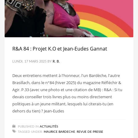
R&A 84 : Projet K.O et Jean-Eudes Gannat
LUNDI, 17 MARS 2025
BY
R. B.
Deux entretiens mettent à l'honneur, l'un Bardèche, l'autre
Brasillach, dans le n°84 (hiver 2025) du magazine Réfléchir &
Agir. P.33 (avec une photo et une citation de MB) : R&A : Si tu
devais conseiller trois livres plus ou moins directement
politiques à un jeune militant, lesquels lui citerais-tu (en
dehors du tien) ? Jean-Eudes
PUBLISHED IN
ACTUALITÉS
TAGGED UNDER:
MAURICE BARDECHE
,
REVUE DE PRESSE