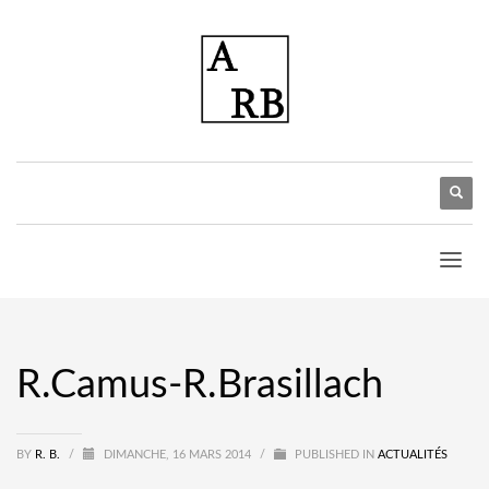
R.Camus-R.Brasillach
BY
R. B.
/
DIMANCHE, 16 MARS 2014
/
PUBLISHED IN
ACTUALITÉS