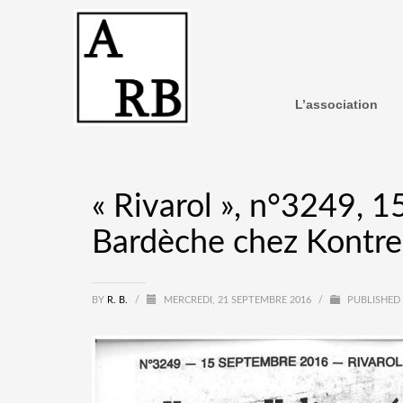
L’association
« Rivarol », n°3249, 
Bardèche chez Kontre
BY
R. B.
/
MERCREDI, 21 SEPTEMBRE 2016
/
PUBLISHED