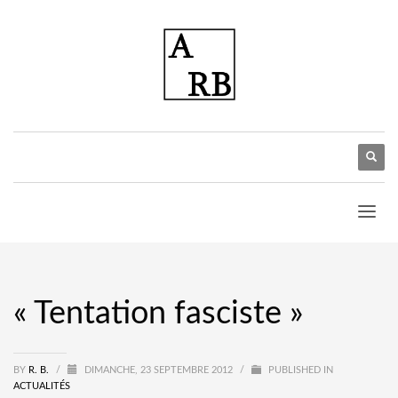
« Tentation fasciste »
BY
R. B.
/
DIMANCHE, 23 SEPTEMBRE 2012
/
PUBLISHED IN
ACTUALITÉS