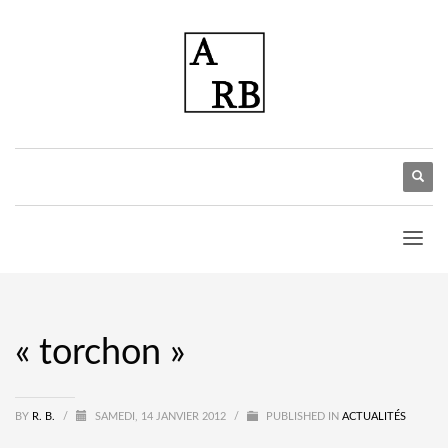
« torchon »
BY
R. B.
/
SAMEDI, 14 JANVIER 2012
/
PUBLISHED IN
ACTUALITÉS