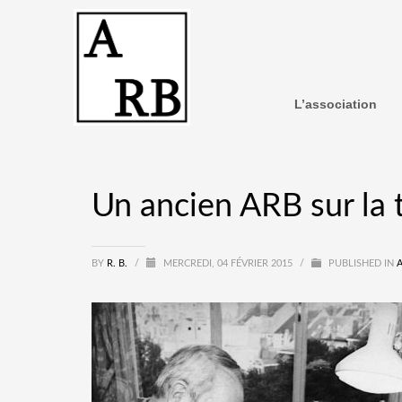
L’association
Un ancien ARB sur la t
BY
R. B.
/
MERCREDI, 04 FÉVRIER 2015
/
PUBLISHED IN