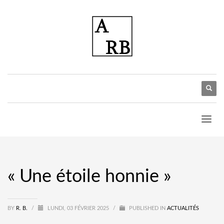
« Une étoile honnie »
BY
R. B.
/
LUNDI, 03 FÉVRIER 2025
/
PUBLISHED IN
ACTUALITÉS