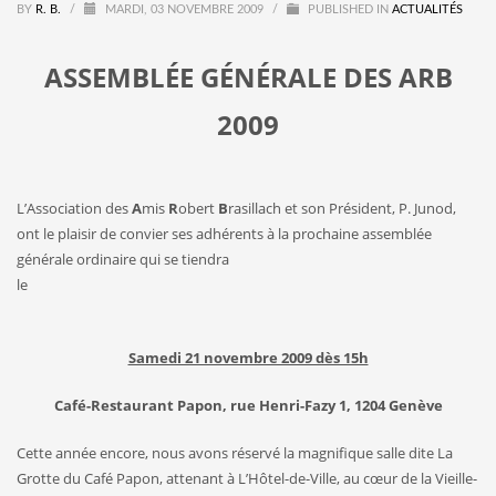
BY
R. B.
/
MARDI, 03 NOVEMBRE 2009
/
PUBLISHED IN
ACTUALITÉS
ASSEMBLÉE GÉNÉRALE DES ARB
2009
L’Association des
A
mis
R
obert
B
rasillach et son Président, P. Junod,
ont le plaisir de convier ses adhérents à la prochaine assemblée
générale ordinaire qui se tiendra
le
Samedi 21 novembre 2009 dès 15h
Café-Restaurant Papon, rue Henri-Fazy 1, 1204 Genève
Cette année encore, nous avons réservé la magnifique salle dite La
Grotte du Café Papon, attenant à L’Hôtel-de-Ville, au cœur de la Vieille-