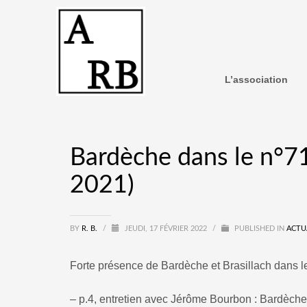
L’association
Bardèche dans le n°71 
2021)
BY
R. B.
/
JEUDI, 17 FÉVRIER 2022
/
PUBLISHED IN
ACTU
Forte présence de Bardèche et Brasillach dans 
– p.4, entretien avec Jérôme Bourbon : Bardèche 