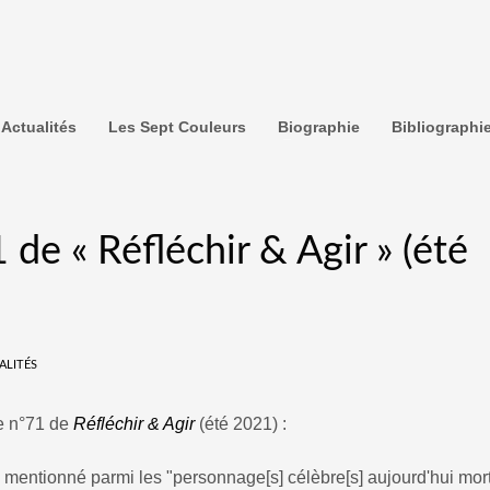
Actualités
Les Sept Couleurs
Biographie
Bibliographi
de « Réfléchir & Agir » (été
ALITÉS
le n°71 de
Réfléchir & Agir
(été 2021) :
mentionné parmi les "personnage[s] célèbre[s] aujourd'hui mort