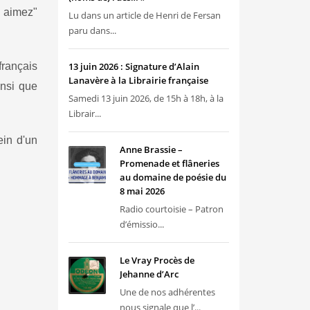
s aimez"
Lu dans un article de Henri de Fersan
paru dans...
français
13 juin 2026 : Signature d’Alain
Lanavère à la Librairie française
insi que
Samedi 13 juin 2026, de 15h à 18h, à la
Librair...
ein d'un
Anne Brassie –
Promenade et flâneries
au domaine de poésie du
8 mai 2026
Radio courtoisie – Patron
d’émissio...
Le Vray Procès de
Jehanne d’Arc
Une de nos adhérentes
nous signale que l’...