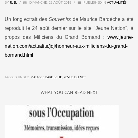
BY
R. B.
/
DIMANCHE, 26 AOÛT 2018
/
PUBLISHED IN
ACTUALITÉS
Un long extrait des
Souvenirs
de Maurice Bardèche a été
reproduit le 24 août dernier sur le site "Jeune Nation", à
propos des Miliciens du Grand Bornand :
www.jeune-
nation.com/actualite/jdj/honneur-aux-miliciens-du-grand-
bornand.html
TAGGED UNDER:
MAURICE BARDECHE
,
REVUE DU NET
WHAT YOU CAN READ NEXT