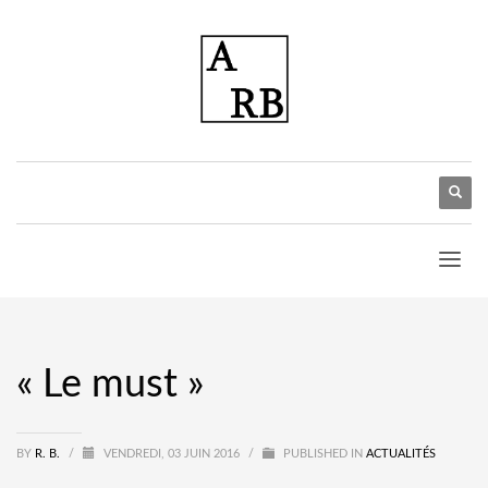
« Le must »
BY
R. B.
/
VENDREDI, 03 JUIN 2016
/
PUBLISHED IN
ACTUALITÉS