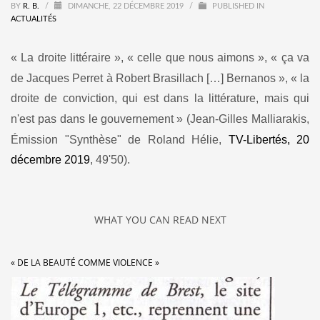
BY
R. B.
/
DIMANCHE, 22 DÉCEMBRE 2019
/
PUBLISHED IN
ACTUALITÉS
«
La droite littéraire
»
,
«
celle que nous aimons
»
,
«
ça va
de Jacques Perret à Robert Brasillach […] Bernanos
»
,
«
la
droite de conviction, qui est dans la littérature, mais qui
n'est pas dans le gouvernement
»
(Jean-Gilles Malliarakis,
Émission
"
Synthèse" de Roland Hélie,
TV-Libertés, 20
décembre 2019
, 49'50).
WHAT YOU CAN READ NEXT
« DE LA BEAUTÉ COMME VIOLENCE »