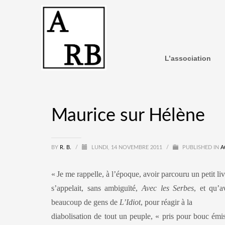
L’association
Maurice sur Hélène
BY
R. B.
/
LUNDI, 14 NOVEMBRE 2011
/
PUBLISHED IN
A
«
Je me rappelle, à l’époque, avoir parcouru un petit liv
s’appelait, sans ambiguïté,
Avec les Serbes
, et qu’a
beaucoup de gens de
L’Idiot
, pour réagir à la
diabolisation de tout un peuple, « pris pour bouc émi