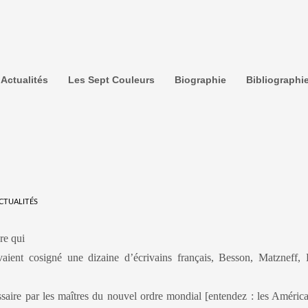
Actualités
Les Sept Couleurs
Biographie
Bibliographi
CTUALITÉS
re qui
vaient cosigné une dizaine d’écrivains français, Besson, Matzneff, 
ssaire par les maîtres du nouvel ordre mondial [entendez : les América