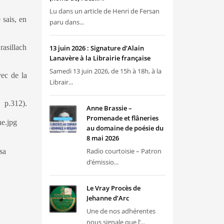
Lu dans un article de Henri de Fersan
 sais, en
paru dans...
rasillach
13 juin 2026 : Signature d’Alain
Lanavère à la Librairie française
Samedi 13 juin 2026, de 15h à 18h, à la
vec de la
Librair...
312).
Anne Brassie –
Promenade et flâneries
au domaine de poésie du
8 mai 2026
Radio courtoisie – Patron
sa
d’émissio...
Le Vray Procès de
Jehanne d’Arc
Une de nos adhérentes
nous signale que l’...