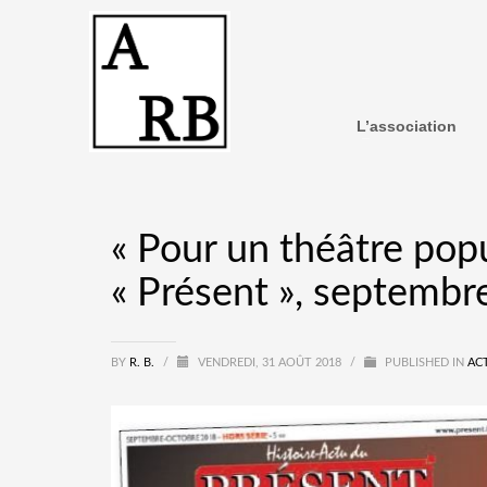
L’association
« Pour un théâtre pop
« Présent », septembr
BY
R. B.
/
VENDREDI, 31 AOÛT 2018
/
PUBLISHED IN
AC