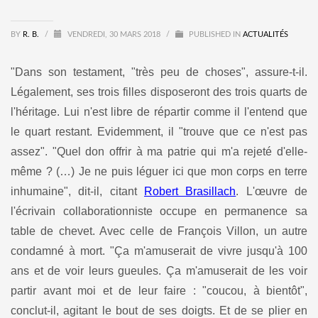
BY
R. B.
/
VENDREDI, 30 MARS 2018
/
PUBLISHED IN
ACTUALITÉS
"
Dans son testament, "très peu de choses", assure-t-il.
Légalement, ses trois filles disposeront des trois quarts de
l'héritage. Lui n'est libre de répartir comme il l'entend que
le quart restant. Evidemment, il "trouve que ce n'est pas
assez". "Quel don offrir à ma patrie qui m'a rejeté d'elle-
même ? (…) Je ne puis léguer ici que mon corps en terre
inhumaine", dit-il, citant
Robert Brasillach
. L'œuvre de
l'écrivain collaborationniste occupe en permanence sa
table de chevet. Avec celle de François Villon, un autre
condamné à mort. "Ça m'amuserait de vivre jusqu'à 100
ans et de voir leurs gueules. Ça m'amuserait de les voir
partir avant moi et de leur faire : "coucou, à bientôt",
conclut-il, agitant le bout de ses doigts. Et de se plier en