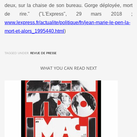
deux, sur la chaise de son bureau. Gorge déployée, mort
de rire." ("L'Express", 29 mars 2018 ;
www.lexpress.fr/actualite/politique/fn/jean-marie-le-pen-la-
mort-et-alors_1995440.html
)
TAGGED UNDER:
REVUE DE PRESSE
WHAT YOU CAN READ NEXT