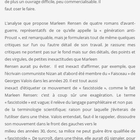
de plus un ouvrage difficile, peu commercialisable. Il
faut oser le faire.
L’analyse que propose Marleen Rensen de quatre romans d’avant-
guerre, représentatifs de ce qu’elle appelle la « génération anti-
Proust », est remarquable, mais je formulerais tout de même quelques
critiques sur l’un ou l’autre détail de son travail. Je rassure: mes
critiques ne portent pas sur le fond mais sur des détails, des points et
des virgules, de petites inexactitudes que Marleen
Rensen aurait pu éviter. Il est inexact d’affirmer, par exemple, que
l’écrivain communiste Nizan ait d’abord été membre du « Faisceau » de
Georges Valois dans les années 20. Il est tout aussi
inexact d’étiqueter ce mouvement de « fascistoïde », comme le fait
Marleen Rensen: c’est à coup sûr une exagération. Le terme
« fascistoïde » est vague; il relève du langage pamphlétaire et non pas
de la terminologie scientifique; raison pour laquelle j’éviterais de
l’utiliser dans une thèse. Valois entendait, faut-il le rappeler, dissoudre
son mouvement dans le front des gauches vers le
milieu des années 30, donc, sa milice ne peut guère être qualifiée de
« fascistoïde ». De surcroît, dans une thèse, elle aurait dû signaler, pour