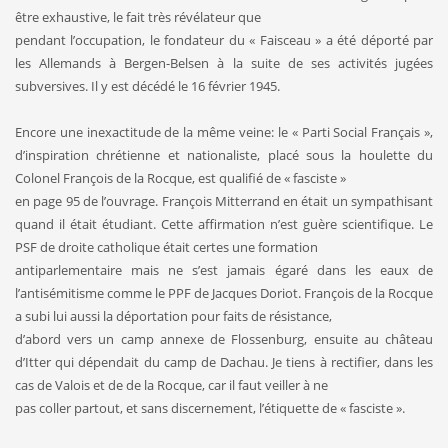
être exhaustive, le fait très révélateur que
pendant l’occupation, le fondateur du « Faisceau » a été déporté par
les Allemands à Bergen-Belsen à la suite de ses activités jugées
subversives. Il y est décédé le 16 février 1945.
Encore une inexactitude de la même veine: le « Parti Social Français »,
d’inspiration chrétienne et nationaliste, placé sous la houlette du
Colonel François de la Rocque, est qualifié de « fasciste »
en page 95 de l’ouvrage. François Mitterrand en était un sympathisant
quand il était étudiant. Cette affirmation n’est guère scientifique. Le
PSF de droite catholique était certes une formation
antiparlementaire mais ne s’est jamais égaré dans les eaux de
l’antisémitisme comme le PPF de Jacques Doriot. François de la Rocque
a subi lui aussi la déportation pour faits de résistance,
d’abord vers un camp annexe de Flossenburg, ensuite au château
d’Itter qui dépendait du camp de Dachau. Je tiens à rectifier, dans les
cas de Valois et de de la Rocque, car il faut veiller à ne
pas coller partout, et sans discernement, l’étiquette de « fasciste ».