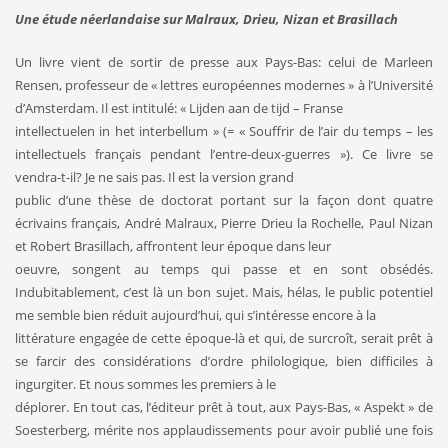
Une étude néerlandaise sur Malraux, Drieu, Nizan et Brasillach
Un livre vient de sortir de presse aux Pays-Bas: celui de Marleen
Rensen, professeur de « lettres européennes modernes » à l’Université
d’Amsterdam. Il est intitulé: « Lijden aan de tijd – Franse
intellectuelen in het interbellum » (= « Souffrir de l’air du temps – les
intellectuels français pendant l’entre-deux-guerres »). Ce livre se
vendra-t-il? Je ne sais pas. Il est la version grand
public d’une thèse de doctorat portant sur la façon dont quatre
écrivains français, André Malraux, Pierre Drieu la Rochelle, Paul Nizan
et Robert Brasillach, affrontent leur époque dans leur
oeuvre, songent au temps qui passe et en sont obsédés.
Indubitablement, c’est là un bon sujet. Mais, hélas, le public potentiel
me semble bien réduit aujourd’hui, qui s’intéresse encore à la
littérature engagée de cette époque-là et qui, de surcroît, serait prêt à
se farcir des considérations d’ordre philologique, bien difficiles à
ingurgiter. Et nous sommes les premiers à le
déplorer. En tout cas, l’éditeur prêt à tout, aux Pays-Bas, « Aspekt » de
Soesterberg, mérite nos applaudissements pour avoir publié une fois