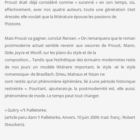
Proust était déjà considéré comme « suranné » en son temps, où,
effectivement, avec nos quatre auteurs, toute une génération s’est
dressée: elle voulait que la littérature épouse les passions de
l’histoire.
Mais Proust va gagner, conclut Rensen. « On remarquera que le roman
postmoderne actuel semble revenir aux oeuvres de Proust, Mann,
Gide, Joyce et Woolf, sur les plans du style et de la
composition… Tandis que l’esthétique des écrivains modernistes reste
de nos jours un modèle littéraire important, le style -et le style
romanesque- de Brasillach, Drieu, Malraux et Nizan ne
sont restés qu’un phénomène éphémère, lié à une période historique
restreinte ». Pourtant, ajouterais-je, la postmodernité est, elle aussi,
phénomène de mode. Le temps peut tout changer.
« Guitry »/’t Pallieterke.
(article paru dans ‘t Pallieterke, Anvers, 10 juin 2009, trad. franç.: Robert
Steuckers).