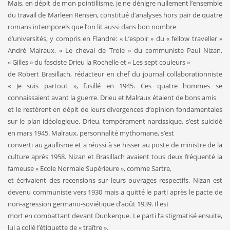
Mais, en dépit de mon pointillisme, je ne dénigre nullement l’ensemble
du travail de Marleen Rensen, constitué d’analyses hors pair de quatre
romans intemporels que l’on lit aussi dans bon nombre
d’universités, y compris en Flandre: « L’espoir » du « fellow traveller »
André Malraux, « Le cheval de Troie » du communiste Paul Nizan,
« Gilles » du fasciste Drieu la Rochelle et « Les sept couleurs »
de Robert Brasillach, rédacteur en chef du journal collaborationniste
« Je suis partout », fusillé en 1945. Ces quatre hommes se
connaissaient avant la guerre. Drieu et Malraux étaient de bons amis
et le restèrent en dépit de leurs divergences d’opinion fondamentales
sur le plan idéologique. Drieu, tempérament narcissique, s’est suicidé
en mars 1945. Malraux, personnalité mythomane, s’est
converti au gaullisme et a réussi à se hisser au poste de ministre de la
culture après 1958. Nizan et Brasillach avaient tous deux fréquenté la
fameuse « Ecole Normale Supérieure », comme Sartre,
et écrivaient des recensions sur leurs ouvrages respectifs. Nizan est
devenu communiste vers 1930 mais a quitté le parti après le pacte de
non-agression germano-soviétique d’août 1939. Il est
mort en combattant devant Dunkerque. Le parti l’a stigmatisé ensuite,
lui a collé l’étiquette de « traître ».