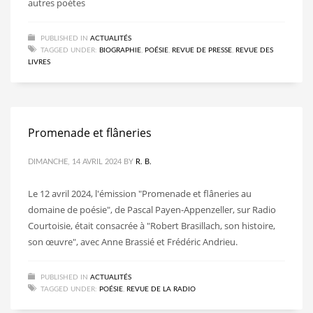
autres poètes
PUBLISHED IN
ACTUALITÉS
TAGGED UNDER:
BIOGRAPHIE
,
POÉSIE
,
REVUE DE PRESSE
,
REVUE DES
LIVRES
Promenade et flâneries
DIMANCHE, 14 AVRIL 2024
BY
R. B.
Le 12 avril 2024, l'émission "Promenade et flâneries au
domaine de poésie", de Pascal Payen-Appenzeller, sur Radio
Courtoisie, était consacrée à "Robert Brasillach, son histoire,
son œuvre", avec Anne Brassié et Frédéric Andrieu.
PUBLISHED IN
ACTUALITÉS
TAGGED UNDER:
POÉSIE
,
REVUE DE LA RADIO