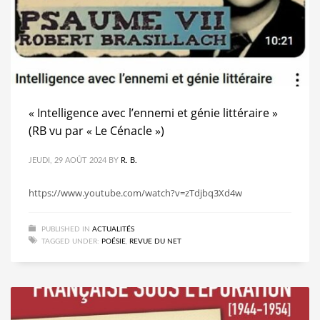
« Intelligence avec l’ennemi et génie littéraire »
(RB vu par « Le Cénacle »)
JEUDI, 29 AOÛT 2024
BY
R. B.
https://www.youtube.com/watch?v=zTdjbq3Xd4w
PUBLISHED IN
ACTUALITÉS
TAGGED UNDER:
POÉSIE
,
REVUE DU NET