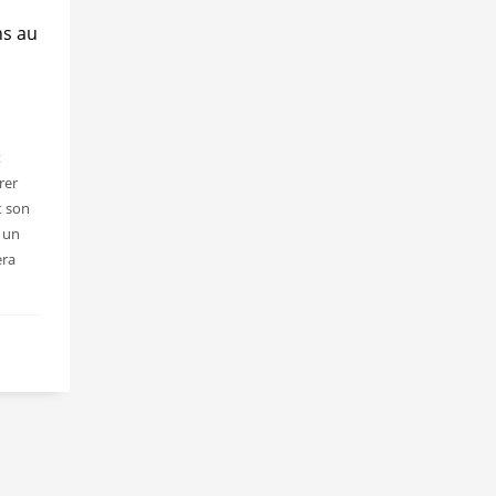
ns au
t
rer
t son
c un
era