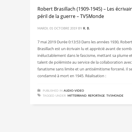
Robert Brasillach (1909-1945) – Les écrivai
péril de la guerre – TV5Monde
MARDI, 01 OCTOBRE 2019
BY
R. B.
7 mai 2019 Durée 0:13:53 Dans les années 1930, Rober
Brasillach est un écrivain lu et apprécié avant de somb
inéluctablement dans le fascisme, mettant sa plume e
talent de polémiste au service de la collaboration ave
fanatisme sans limite et un antisémitisme forcené. Il s
condamné à mort en 1945. Réalisation :
PUBLISHED IN
AUDIO-VIDEO
TAGGED UNDER:
MITTERRAND
,
REPORTAGE
,
TV5MONDE