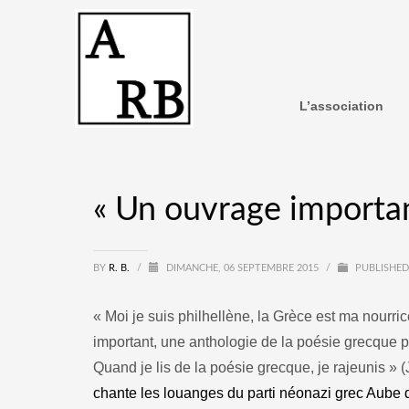
L’association
« Un ouvrage importan
BY
R. B.
/
DIMANCHE, 06 SEPTEMBRE 2015
/
PUBLISHED
« Moi je suis philhellène, la Grèce est ma nourric
important, une anthologie de la poésie grecque par
Quand je lis de la poésie grecque, je rajeunis » 
chante les louanges du parti néonazi grec Aube 