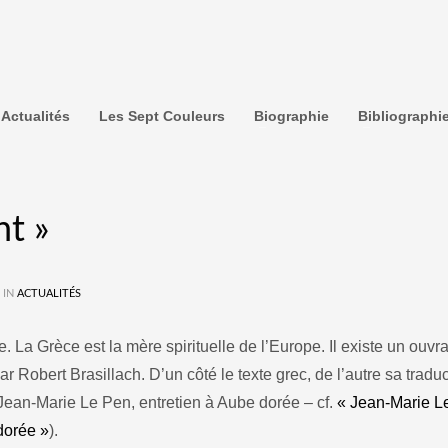
Actualités
Les Sept Couleurs
Biographie
Bibliographi
t »
 IN
ACTUALITÉS
e. La Grèce est la mère spirituelle de l’Europe. Il existe un ouvr
 Robert Brasillach. D’un côté le texte grec, de l’autre sa traduc
(Jean-Marie Le Pen, entretien à Aube dorée – cf.
« Jean-Marie L
dorée »
).