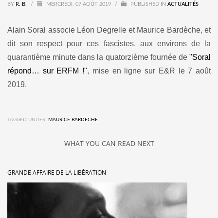
BY
R. B.
/
MERCREDI, 07 AOÛT 2019
/
PUBLISHED IN
ACTUALITÉS
Alain Soral associe Léon Degrelle et Maurice Bardèche, et
dit son respect pour ces fascistes, aux environs de la
quarantième minute dans la quatorzième fournée de
"Soral
répond… sur ERFM !"
, mise en ligne sur E&R le 7 août
2019.
TAGGED UNDER:
MAURICE BARDECHE
WHAT YOU CAN READ NEXT
GRANDE AFFAIRE DE LA LIBÉRATION