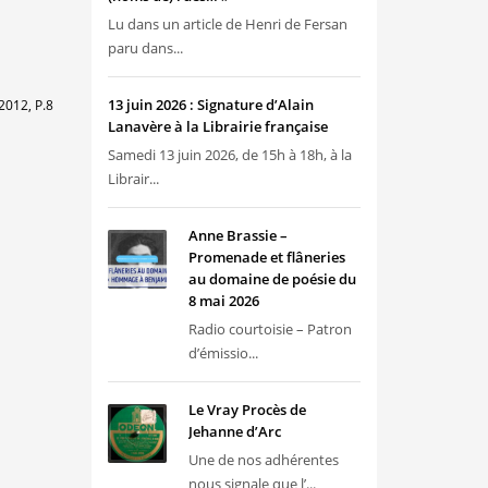
Lu dans un article de Henri de Fersan
paru dans...
13 juin 2026 : Signature d’Alain
2012, P.8
Lanavère à la Librairie française
Samedi 13 juin 2026, de 15h à 18h, à la
Librair...
Anne Brassie –
Promenade et flâneries
au domaine de poésie du
8 mai 2026
Radio courtoisie – Patron
d’émissio...
Le Vray Procès de
Jehanne d’Arc
Une de nos adhérentes
nous signale que l’...