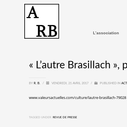
L’association
« L’autre Brasillach »,
BY
R. B.
/
VENDREDI, 21 AVRIL 2017
/
PUBLISHED IN
ACT
www.valeursactuelles.com/culture/lautre-brasillach-79028
TAGGED UNDER:
REVUE DE PRESSE